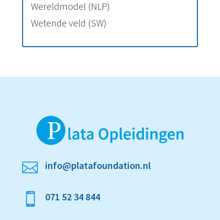
Wereldmodel (NLP)
Wetende veld (SW)
info@platafoundation.nl

071 52 34 844
