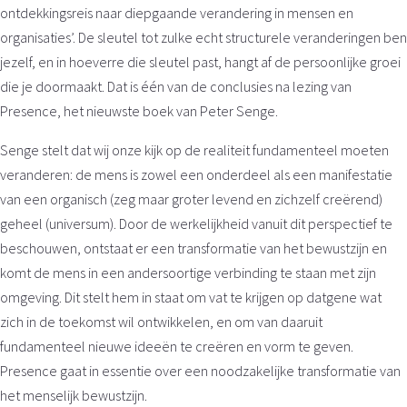
ontdekkingsreis naar diepgaande verandering in mensen en
organisaties’. De sleutel tot zulke echt structurele veranderingen ben
jezelf, en in hoeverre die sleutel past, hangt af de persoonlijke groei
die je doormaakt. Dat is één van de conclusies na lezing van
Presence, het nieuwste boek van Peter Senge.
Senge stelt dat wij onze kijk op de realiteit fundamenteel moeten
veranderen: de mens is zowel een onderdeel als een manifestatie
van een organisch (zeg maar groter levend en zichzelf creërend)
geheel (universum). Door de werkelijkheid vanuit dit perspectief te
beschouwen, ontstaat er een transformatie van het bewustzijn en
komt de mens in een andersoortige verbinding te staan met zijn
omgeving. Dit stelt hem in staat om vat te krijgen op datgene wat
zich in de toekomst wil ontwikkelen, en om van daaruit
fundamenteel nieuwe ideeën te creëren en vorm te geven.
Presence gaat in essentie over een noodzakelijke transformatie van
het menselijk bewustzijn.