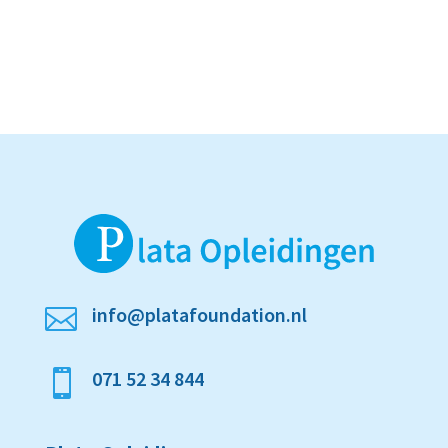
info@platafoundation.nl

071 52 34 844
