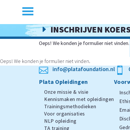
INSCHRIJVEN KOER
E
Oeps! We konden je formulier niet vinden.
Oeps! We konden je formulier niet vinden.
info@platafoundation.nl


Plata Opleidingen
Voorw
Onze missie & visie
Insc
Kennismaken met opleidingen
Ethi
Trainingsmethodieken
Emai
Voor organisaties
Disc
NLP opleiding
Ged
TA training