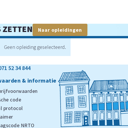
S ZETTEN
Naar opleidingen
Geen opleiding geselecteerd.
071 52 34 844
aarden & informatie
hrijfvoorwaarden
sche code
l protocol
laimer
ragscode NRTO