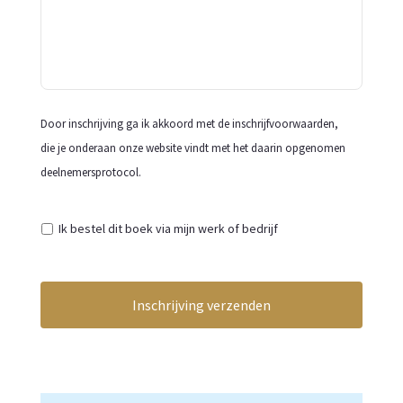
MM
slash
JJJJ
Door inschrijving ga ik akkoord met de inschrijfvoorwaarden,
die je onderaan onze website vindt met het daarin opgenomen
deelnemersprotocol.
Ik bestel dit boek via mijn werk of bedrijf