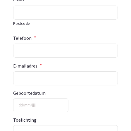
Postcode
*
Telefoon
*
E-mailadres
Geboortedatum
DD
Toelichting
slash