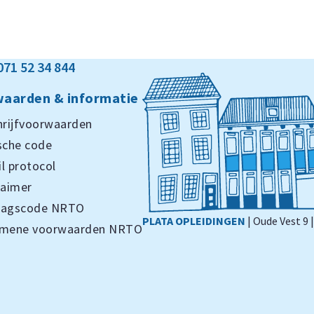
071 52 34 844
aarden & informatie
hrijfvoorwaarden
sche code
l protocol
laimer
ragscode NRTO
PLATA OPLEIDINGEN
| Oude Vest 9 
emene voorwaarden NRTO