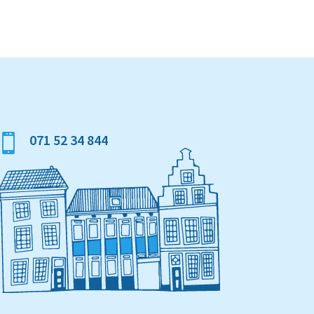
071 52 34 844
