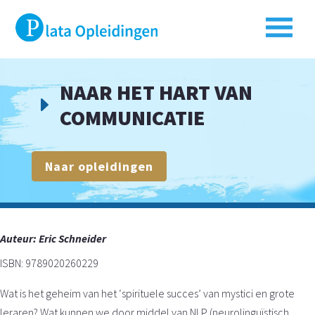
NAAR HET HART VAN
E
COMMUNICATIE
Naar opleidingen
Auteur:
Eric Schneider
ISBN: 9789020260229
Wat is het geheim van het ‘spirituele succes’ van mystici en grote
leraren? Wat kunnen we door middel van NLP (neurolinguïstisch