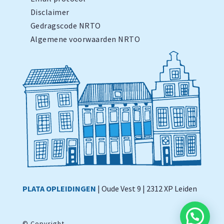
Disclaimer
Gedragscode NRTO
Algemene voorwaarden NRTO
PLATA OPLEIDINGEN
| Oude Vest 9 | 2312 XP Leiden
©
Copyright