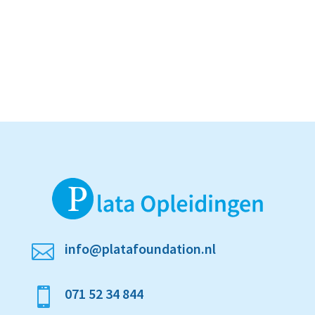
info@platafoundation.nl

071 52 34 844
